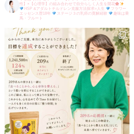
性】×【心理学】の組み合わせで自分らしく人生を開花
HSP &アダルトチルドレン克服方法探求=人生
フラワー
エッセンス歴18年
ステージ３の乳癌の寛解経験
趣味は乗
馬・フルート