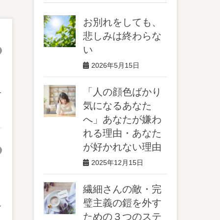
お別れをしても、
悲しみは終わらな
い
2026年5月15日
「人の顔色ばかり
ー
気になるあなた
へ」あなたが嫌わ
れる理由・あなた
が好かれない理由
2025年12月15日
繊細さんの敵・完
璧主義の鎧を外す
ン
ための３つのステ