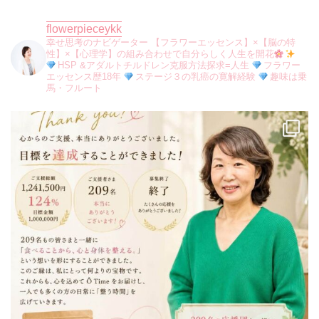
flowerpieceykk
幸せ思考のナビゲーター
【フラワーエッセンス】×【脳の特
性】×【心理学】の組み合わせで自分らしく人生を開花
HSP &アダルトチルドレン克服方法探求=人生
フラワー
エッセンス歴18年
ステージ３の乳癌の寛解経験
趣味は乗
馬・フルート