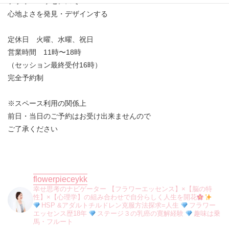
フラワーエッセンスで
心地よさを発見・デザインする
定休日 火曜、水曜、祝日
営業時間 11時〜18時
（セッション最終受付16時）
完全予約制
※スペース利用の関係上
前日・当日のご予約はお受け出来ませんので
ご了承ください
flowerpieceykk
幸せ思考のナビゲーター
【フラワーエッセンス】×【脳の特
性】×【心理学】の組み合わせで自分らしく人生を開花
HSP &アダルトチルドレン克服方法探求=人生
フラワー
エッセンス歴18年
ステージ３の乳癌の寛解経験
趣味は乗
馬・フルート