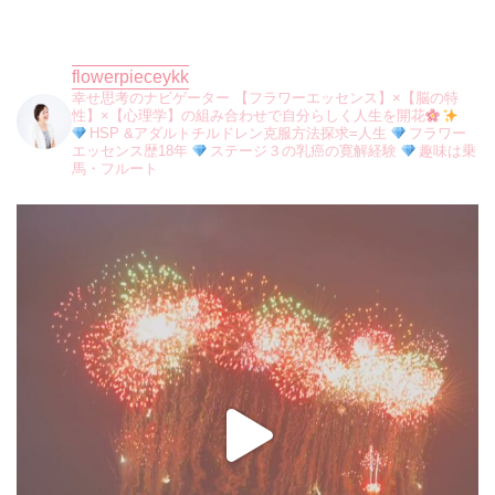
flowerpieceykk
幸せ思考のナビゲーター
【フラワーエッセンス】×【脳の特
性】×【心理学】の組み合わせで自分らしく人生を開花
HSP &アダルトチルドレン克服方法探求=人生
フラワー
エッセンス歴18年
ステージ３の乳癌の寛解経験
趣味は乗
馬・フルート