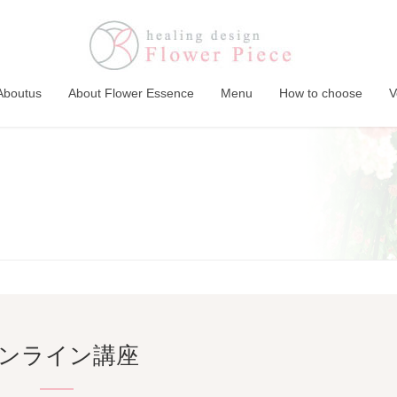
Aboutus
About Flower Essence
Menu
How to choose
V
ンライン講座