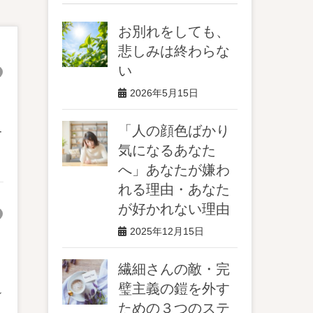
お別れをしても、
悲しみは終わらな
い
2026年5月15日
「人の顔色ばかり
ー
気になるあなた
へ」あなたが嫌わ
れる理由・あなた
が好かれない理由
2025年12月15日
繊細さんの敵・完
璧主義の鎧を外す
ン
ための３つのステ